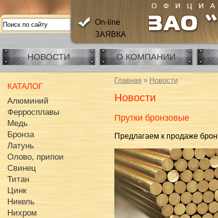
On-line
ЗАЯВКА
НОВОСТИ
О КОМПАНИИ
Главная
»
Новости
КАТАЛОГ
Новости
Алюминий
Ферросплавы
Прутки бронзовые
Медь
Бронза
Предлагаем к продаже брон
Латунь
Олово, припои
Свинец
Титан
Цинк
Никель
Нихром