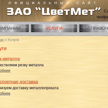
Са
тел/фа
ОМПАНИИ
УСЛУГИ
СПРАВО
ая
» Услуги
уги
а металла
ествляем резку металла
обнее
спортная доставка
низуем доставку металлопроката
обнее