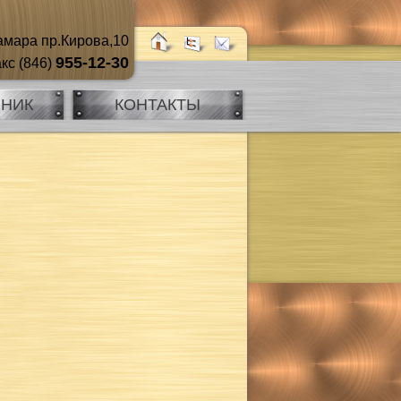
мара пр.Кирова,10
955-12-30
кс (846)
ЧНИК
КОНТАКТЫ