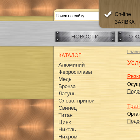
On-line
ЗАЯВКА
НОВОСТИ
О К
Главн
КАТАЛОГ
Усл
Алюминий
Ферросплавы
Резк
Медь
Осущ
Бронза
Подр
Латунь
Олово, припои
Тран
Свинец
Орга
Титан
Подр
Цинк
Никель
Нихром