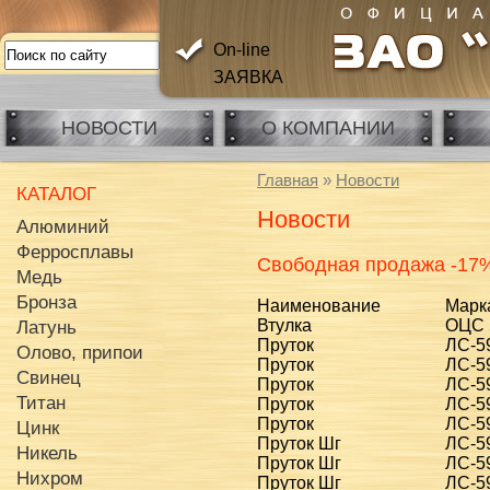
On-line
ЗАЯВКА
НОВОСТИ
О КОМПАНИИ
Главная
»
Новости
КАТАЛОГ
Новости
Алюминий
Ферросплавы
Свободная продажа -17
Медь
Бронза
Наименование
Марк
Втулка
ОЦС 
Латунь
Пруток
ЛС-5
Олово, припои
Пруток
ЛС-5
Свинец
Пруток
ЛС-5
Титан
Пруток
ЛС-5
Пруток
ЛС-5
Цинк
Пруток Шг
ЛС-5
Никель
Пруток Шг
ЛС-5
Нихром
Пруток Шг
ЛС-5