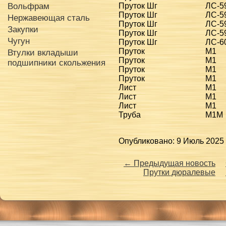
Пруток Шг
ЛС-5
Вольфрам
Пруток Шг
ЛС-5
Нержавеющая сталь
Пруток Шг
ЛС-5
Закупки
Пруток Шг
ЛС-5
Чугун
Пруток Шг
ЛС-6
Пруток
М1
Втулки вкладыши
Пруток
М1
подшипники скольжения
Пруток
М1
Пруток
М1
Лист
М1
Лист
М1
Лист
М1
Труба
М1М
Опубликовано: 9 Июль 2025 
← Предыдущая новость
Прутки дюралевые