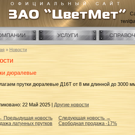
Са
тел/фа
ОМПАНИИ
УСЛУГИ
СПРАВО
ая
»
Новости
ости
ки дюралевые
агаем прутки дюралевые Д16Т от 8 мм длинной до 3000 мм п
иковано: 22 Май 2025 |
Другие новости
← Предыдущая новость
Следующая новость →
дажа латунных прутков
Свободная продажа -17%