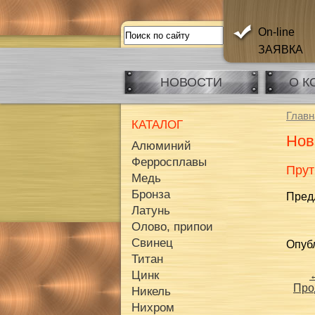
On-line
ЗАЯВКА
НОВОСТИ
О К
Главн
КАТАЛОГ
Нов
Алюминий
Ферросплавы
Прут
Медь
Бронза
Предл
Латунь
Олово, припои
Свинец
Опубл
Титан
Цинк
Про
Никель
Нихром