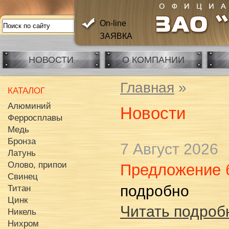
On-line
ЗАЯВКА
НОВОСТИ
О КОМПАНИИ
Главная
»
КАТАЛОГ
Алюминий
Новости
Ферросплавы
Медь
Бронза
7 Август 2026
Латунь
Олово, припои
Предложение б
Свинец
подробно
Титан
Цинк
Читать подробн
Никель
Нихром