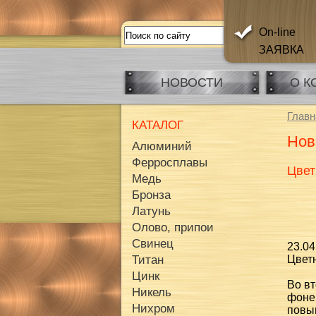
On-line
ЗАЯВКА
НОВОСТИ
О К
Главн
КАТАЛОГ
Нов
Алюминий
Ферросплавы
Цвет
Медь
Бронза
Латунь
Олово, припои
Свинец
23.04
Цвет
Титан
Цинк
Во вт
Никель
фоне
Нихром
повы