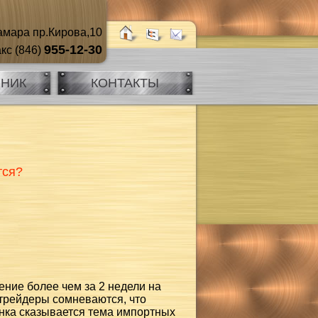
мара пр.Кирова,10
955-12-30
кс (846)
ЧНИК
КОНТАКТЫ
тся?
ние более чем за 2 недели на
трейдеры сомневаются, что
нка сказывается тема импортных