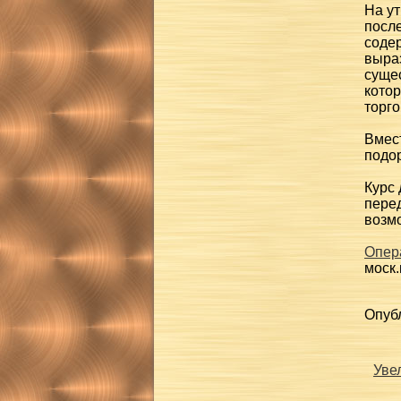
На ут
после
соде
выраз
сущес
котор
торго
Вмест
подор
Курс 
пере
возм
Опера
моск.
Опубл
Уве