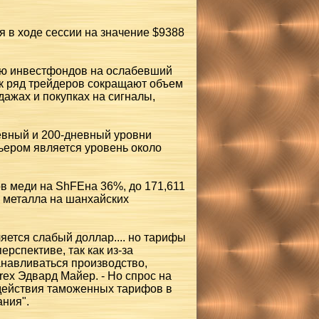
я в ходе сессии на значение $9388
цию инвестфондов на ослабевший
ак ряд трейдеров сокращают объем
дажах и покупках на сигналы,
невный и 200-дневный уровни
ьером является уровень около
в меди на ShFEна 36%, до 171,611
в металла на шанхайских
ется слабый доллар.... но тарифы
ерспективе, так как из-за
анавливаться производство,
rex Эдвард Майер. - Но спрос на
здействия таможенных тарифов в
ания".