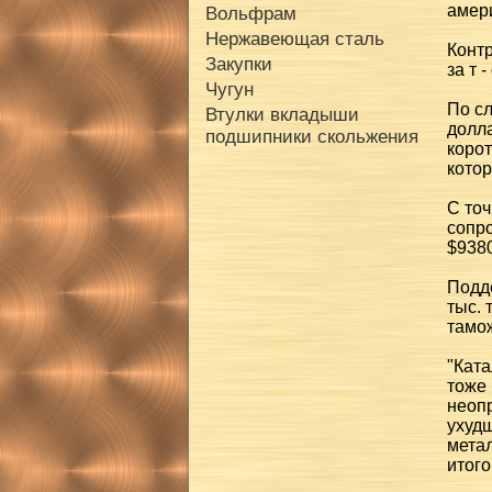
амер
Вольфрам
Нержавеющая сталь
Контр
Закупки
за т 
Чугун
По с
Втулки вкладыши
долла
подшипники скольжения
корот
кото
С точ
сопр
$9380
Подд
тыс. 
тамо
"Кат
тоже 
неопр
ухудш
мета
итого