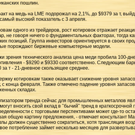
иканских пошлин.
акт на медь на LME подорожал на 2,1%, до $9379 за т, выйд
- самый высокий показатель с 3 апреля.
ловам одного из трейдеров, рост котировок отражает реак
р, не говоря ничего о фундаментальных факторах, тогда к
ких позиций. Группа инвесторов ориентируется в своих про
рые порождают биржевые компьютерные модели.
ки зрения технического анализа цена меди пробила 100-д
отивления - $9290 и $9330 соответственно. Следующим бар
 за т - 21-дневное скользящее среднее.
ержку котировкам также оказывает снижение уровня запасо
т, с конца февраля. Также отмечено падение уровня запасо
женных складах.
ализатором тренда сейчас для промышленных металлов явля
могут вносить свой вклад в "бычий" тренд в краткосрочной п
еделенности с торговыми перспективами может где-то ост
ая общую картину предложения, - отмечает консультант Ma
ллы должен существенно сократиться, хотя трансляция во
вое потребление займет несколько месяцев для развертыв