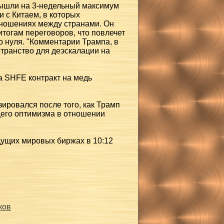
 вышли на 3-недельный максимум
 с Китаем, в которых
тношениях между странами. Он
итогам переговоров, что повлечет
о нуля. "Комментарии Трампа, в
транство для деэскалации на
а SHFE контракт на медь
ировался после того, как Трамп
щего оптимизма в отношении
ущих мировых биржах в 10:12
ков