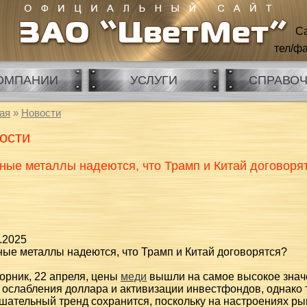
Са
тел/фа
ОМПАНИИ
УСЛУГИ
СПРАВО
ая
»
Новости
ости
ные металлы надеются, что Трамп и Китай договоря
.2025
ные металлы надеются, что Трамп и Китай договорятся?
орник, 22 апреля, цены
меди
вышли на самое высокое значе
 ослабления доллара и активизации инвестфондов, однако 
шательный тренд сохранится, поскольку на настроениях ры