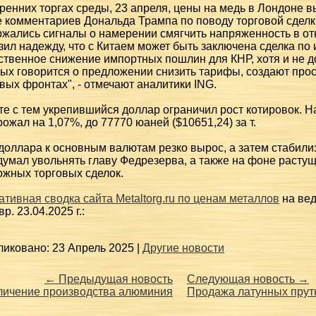
ренних торгах среды, 23 апреля, цены на медь в Лондоне
 комментариев Дональда Трампа по поводу торговой сделки
ржались сигналы о намерении смягчить напряженность в о
ил надежду, что с Китаем может быть заключена сделка по 
твенное снижение импортных пошлин для КНР, хотя и не д
ых говорится о предложении снизить тарифы, создают прос
вых фронтах", - отмечают аналитики ING.
е с тем укрепившийся доллар ограничил рост котировок. Н
ожал на 1,07%, до 77770 юаней ($10651,24) за т.
доллара к основным валютам резко вырос, а затем стабилиз
думал увольнять главу Федрезерва, а также на фоне расту
ожных торговых сделок.
тивная сводка сайта Metaltorg.ru по ценам металлов
на вед
вр. 23.04.2025 г.:
иковано: 23 Апрель 2025 |
Другие новости
← Предыдущая новость
Следующая новость →
личение производства алюминия
Продажа латунных прут