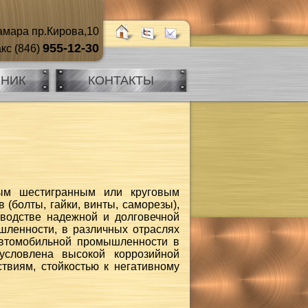
мара пр.Кирова,10
955-12-30
кс (846)
ЧНИК
КОНТАКТЫ
ным шестигранным или круговым
 (болты, гайки, винты, саморезы),
зводстве надежной и долговечной
шленности, в различных отраслях
автомобильной промышленности в
условлена высокой коррозийной
твиям, стойкостью к негативному