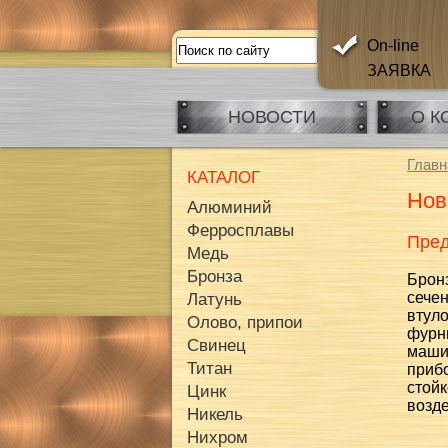
On-line
ЗАЯВКА
НОВОСТИ
О К
Главн
КАТАЛОГ
Нов
Алюминий
Ферросплавы
Пред
Медь
Бронза
Брон
сечен
Латунь
втул
Олово, припои
фурн
Свинец
маши
Титан
приб
стой
Цинк
возде
Никель
Нихром