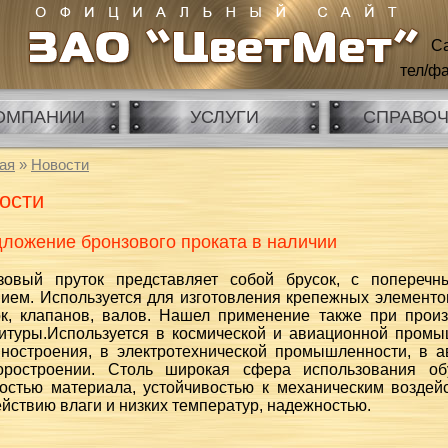
Са
тел/фа
ОМПАНИИ
УСЛУГИ
СПРАВО
ая
»
Новости
ости
ложение бронзового проката в наличии
зовый пруток представляет собой брусок, с попереч
ием. Используется для изготовления крепежных элементов
ок, клапанов, валов. Нашел применение также при прои
итуры.Используется в космической и авиационной промы
ностроения, в электротехнической промышленности, в 
оростроении. Столь широкая сфера использования об
костью материала, устойчивостью к механическим воздейс
йствию влаги и низких температур, надежностью.