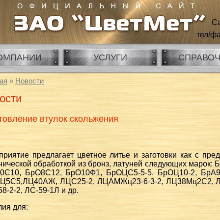
Са
тел/фа
ОМПАНИИ
УСЛУГИ
СПРАВО
ая
»
Новости
ости
товление втулок скольжения
приятие предлагает цветное литье и заготовки как с пред
нической обработкой из бронз, латуней следующих марок
0С10, БрО8С12, БрО10Ф1, БрОЦС5-5-5, БрОЦ10-2, БрА
Ц5С5,ЛЦ40АЖ, ЛЦС25-2, ЛЦАМЖц23-6-3-2, ЛЦ38Мц2С2, ЛМ
8-2-2, ЛС-59-1Л и др.
ия для: