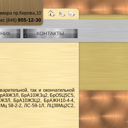
мара пр.Кирова,10
955-12-30
кс (846)
ЧНИК
КОНТАКТЫ
варительной, так и окончательной
: БрА9ЖЗЛ, БрА10ЖЗц2, БрО5Ц5С5,
9Ж3Л, БрА10Ж3Ц2, БрАЖН10-4-4,
ц 58-2-2, ЛС-59-1Л, ЛЦ38Мц2С2,