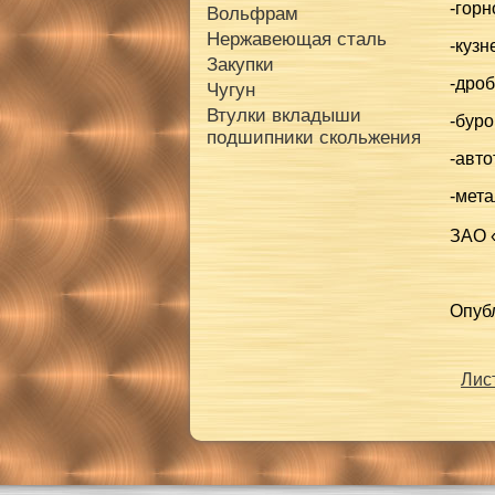
-гор
Вольфрам
Нержавеющая сталь
-кузн
Закупки
-дроб
Чугун
Втулки вкладыши
-бур
подшипники скольжения
-авто
-мета
ЗАО 
Опуб
Лис