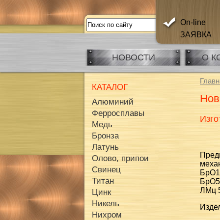
On-line
ЗАЯВКА
НОВОСТИ
О К
Главн
КАТАЛОГ
Нов
Алюминий
Ферросплавы
Изго
Медь
Бронза
Латунь
Пред
Олово, припои
меха
Свинец
БрО1
Титан
БрО5
ЛМц 5
Цинк
Никель
Издел
Нихром