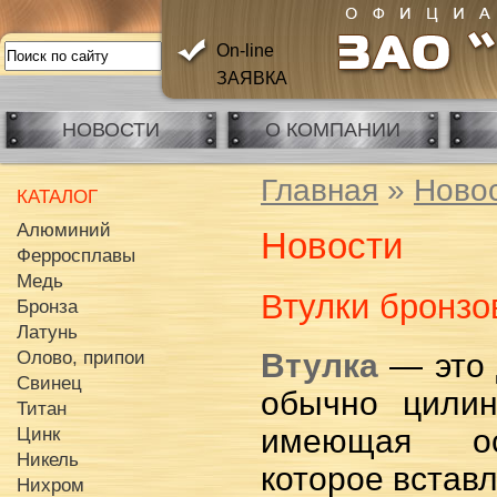
On-line
ЗАЯВКА
НОВОСТИ
О КОМПАНИИ
Главная
»
Ново
КАТАЛОГ
Алюминий
Новости
Ферросплавы
Медь
Втулки бронзо
Бронза
Латунь
Втулка
— это 
Олово, припои
Свинец
обычно цилин
Титан
имеющая ос
Цинк
Никель
которое вставл
Нихром