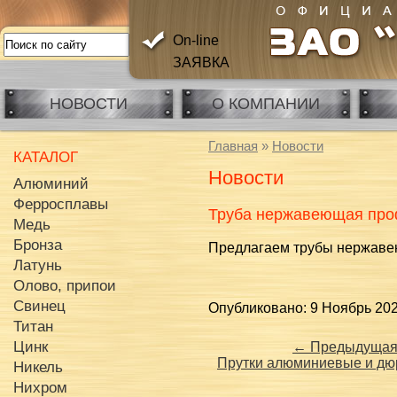
On-line
ЗАЯВКА
НОВОСТИ
О КОМПАНИИ
Главная
»
Новости
КАТАЛОГ
Новости
Алюминий
Ферросплавы
Труба нержавеющая пр
Медь
Бронза
Предлагаем трубы нержаве
Латунь
Олово, припои
Свинец
Опубликовано: 9 Ноябрь 202
Титан
Цинк
← Предыдущая
Прутки алюминиевые и д
Никель
Нихром