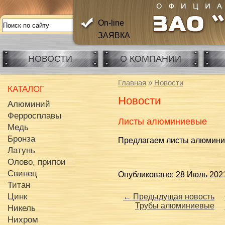
On-line
ЗАЯВКА
НОВОСТИ
О КОМПАНИИ
Главная
»
Новости
КАТАЛОГ
Новости
Алюминий
Ферросплавы
Листы алюминиевые
Медь
Бронза
Предлагаем листы алюмини
Латунь
Олово, припои
Свинец
Опубликовано: 28 Июль 202
Титан
Цинк
← Предыдущая новость
Трубы алюминиевые
Никель
Нихром