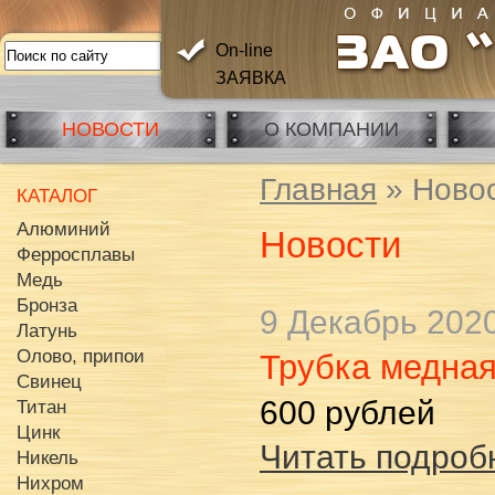
On-line
ЗАЯВКА
НОВОСТИ
О КОМПАНИИ
Главная
» Ново
КАТАЛОГ
Алюминий
Новости
Ферросплавы
Медь
Бронза
9 Декабрь 202
Латунь
Олово, припои
Трубка медная
Свинец
600 рублей
Титан
Цинк
Читать подробн
Никель
Нихром