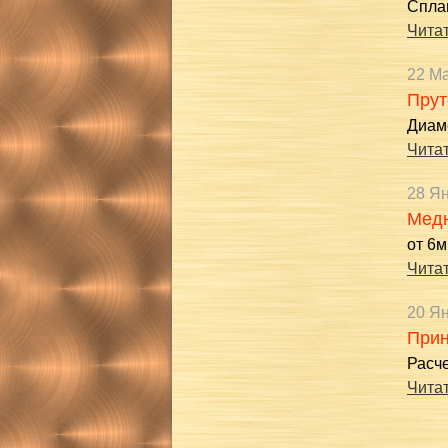
Спла
Читат
22 М
Прут
Диаме
Читат
28 Я
Медн
от 6м
Читат
20 Я
Прин
Расч
Читат