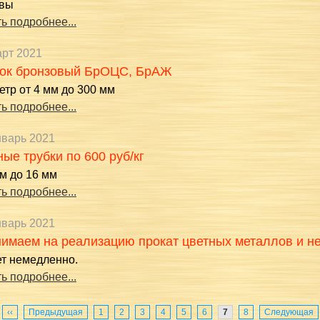
вы
ь подробнее...
арт 2021
ок бронзовый БрОЦС, БрАЖ
тр от 4 мм до 300 мм
ь подробнее...
нварь 2021
ые трубки по 600 руб/кг
м до 16 мм
ь подробнее...
нварь 2021
имаем на реализацию прокат цветных металлов и 
ет немедленно.
ь подробнее...
‹‹
Предыдущая
1
2
3
4
5
6
7
8
Следующая