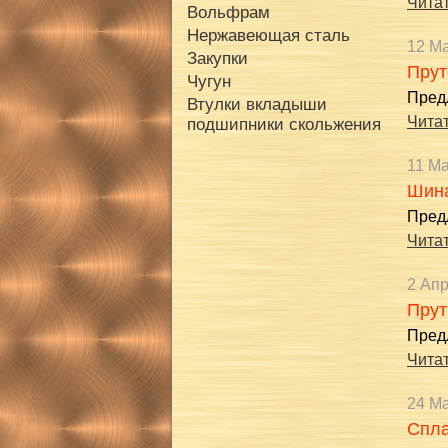
Читат
Вольфрам
Нержавеющая сталь
12 М
Закупки
Прут
Чугун
Пред
Втулки вкладыши
Читат
подшипники скольжения
11 М
Шина
Пред
Читат
2 Ап
Прут
Пред
Читат
24 М
Спл