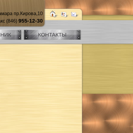
мара пр.Кирова,10
955-12-30
кс (846)
ЧНИК
КОНТАКТЫ