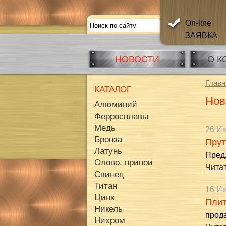
On-line
ЗАЯВКА
НОВОСТИ
О К
Главн
КАТАЛОГ
Нов
Алюминий
Ферросплавы
Медь
26 И
Бронза
Прут
Латунь
Пред
Олово, припои
Читат
Свинец
Титан
16 И
Цинк
Пли
Никель
прод
Нихром