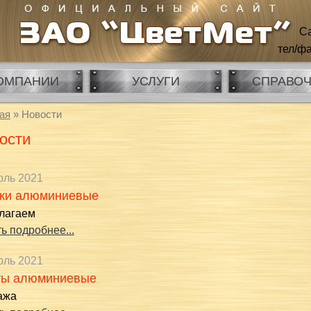
Са
тел/фа
ОМПАНИИ
УСЛУГИ
СПРАВО
ая
» Новости
ости
юль 2021
ки алюминиевые
лагаем
ь подробнее...
юль 2021
ты алюминиевые
ажа