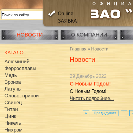
On-line
ЗАЯВКА
НОВОСТИ
О КОМПАНИИ
Главная
» Новости
КАТАЛОГ
Новости
Алюминий
Ферросплавы
Медь
29 Декабрь 2022
Бронза
С Новым Годом!
Латунь
С Новым Годом!
Олово, припои
Читать подробнее...
Свинец
Титан
‹‹
Предыдущая
1
Цинк
Никель
Нихром