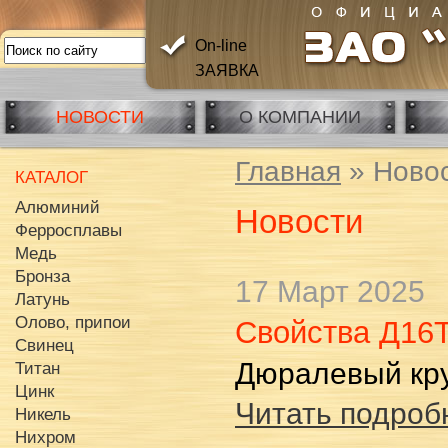
On-line
ЗАЯВКА
НОВОСТИ
О КОМПАНИИ
Главная
» Ново
КАТАЛОГ
Алюминий
Новости
Ферросплавы
Медь
Бронза
17 Март 2025
Латунь
Олово, припои
Свойства Д16
Свинец
Дюралевый кр
Титан
Цинк
Читать подробн
Никель
Нихром