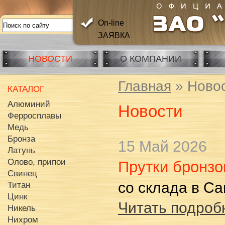
On-line
ЗАЯВКА
НОВОСТИ
О КОМПАНИИ
Главная
» Ново
КАТАЛОГ
Алюминий
Новости
Ферросплавы
Медь
Бронза
15 Май 2026
Латунь
Олово, припои
Прутки бронз
Свинец
со склада в С
Титан
Цинк
Читать подробн
Никель
Нихром